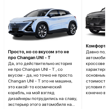
Комфортн
Просто, но со вкусом это не
Давно под
про Changan UNI - T
автомобиля
Да, это действительно история
кроссоверо
не про Changan UNI - T , со
характерис
вкусом - да, но точно не просто.
основными
Changan UNI - T это не машина,
стоимость 
это какой-то космический
условия по 
корабль, на мой взгляд
конечно вн
дизайнеры потрудились на славу,
данные. Ch
экстерьер этого автомобиля на
подошёл п