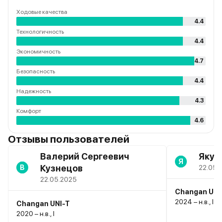
Ходовые качества
4.4
Технологичность
4.4
Экономичность
4.7
Безопасность
4.4
Надежность
4.3
Комфорт
4.6
Отзывы пользователей
Валерий Сергеевич
Якуш
Я
Кузнецов
В
22.05.
22.05.2025
Changan UNI
2024 – н.в., I
Changan UNI-T
2020 – н.в., I