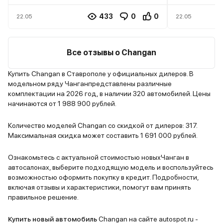
столько притягателен, что я
характерис
думаю, только ща один внешний
как нельзя
433
0
0
22.05
22.05
вид приобретёт массу
семье сращ
поклонников и почитателей, мне
автомобиль
реально кажется, что на
вычурный в
Все отзывы о Changan
сегодняшний день, на
притягптел
современном рынке, это
без излишес
Купить Changan в Ставрополе у официальных дилеров. В
модельном ряду Чанганпредставлены различные
единственный автомобиль такого
простеньки
комплектации на 2026 год, в наличии 320 автомобилей. Цены
визуального уровня. Все чётко,
вкусом, вн
начинаются от 1 988 900 рублей.
все продумано, а те кто считают
исполнено 
иначе, просто придираются, тут
особенно п
Количество моделей Changan со скидкой от дилеров: 317.
даже дело не вкуса и
передние к
Максимальная скидка может составить 1 691 000 рублей.
предпочтения, а какого
то по спорт
общепринятого стандарта,
сидеть на 
Ознакомьтесь с актуальной стоимостью новыхЧанган в
автосалонах, выберите подходящую модель и воспользуйтесь
золотое сечение, автомобиль для
мне кажетс
возможностью оформить покупку в кредит. Подробности,
всех, молодых, пожилых, женщин,
кресла, на
включая отзывы и характеристики, помогут вам принять
мужчин , мне кажется он реально
приходилос
правильное решение.
для любой публики, все с кем бы я
Очень понр
не общался, кто бы не был моим
её аспекты
Купить новый автомобиль
Changan на сайте autospot.ru -