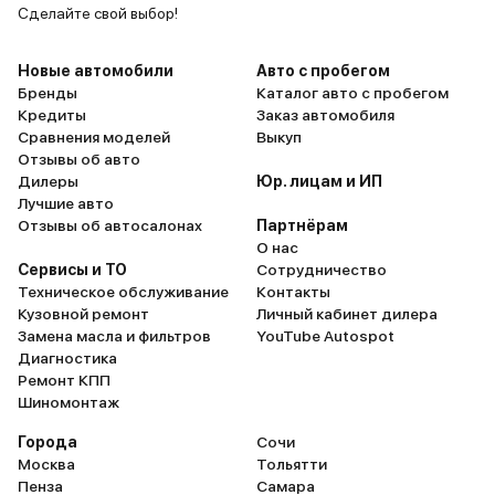
пассажиром все однозначно
кнопки сам
Сделайте свой выбор!
сходятся во мнение, что Changan
для меня э
UNI - T просто не может не
порадовал
Новые автомобили
Авто с пробегом
нравится. Внутри - красавчик,
дистанцио
Бренды
Каталог авто с пробегом
Кредиты
Заказ автомобиля
снаружи - красавчик, что ещё
автомобиля
Сравнения моделей
Выкуп
нужно человеку? Красота спасёт
особенно в
Отзывы об авто
мир!
видеорегис
Дилеры
Юр. лицам и ИП
полно очен
Лучшие авто
продуманн
Отзывы об автосалонах
Партнёрам
О нас
как оказал
Сервисы и ТО
Сотрудничество
этого авто
Техническое обслуживание
Контакты
планка нам
Кузовной ремонт
Личный кабинет дилера
уровень ко
Замена масла и фильтров
YouTube Autospot
конечно я 
Диагностика
Ремонт КПП
ближайшее
Шиномонтаж
Changan UNI
но вот ког
Города
Сочи
будет уже 
Москва
Тольятти
Пенза
Самара
автомобиль