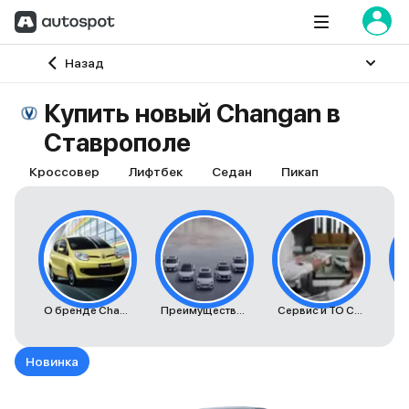
Главная
Назад
Купить новый Changan в
Ставрополе
Кроссовер
Лифтбек
Седан
Пикап
О бренде Changan
Преимущества автомобилей Changan
Сервис и ТО Changan
К
Новинка