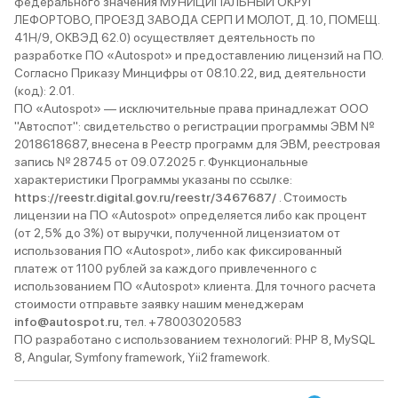
федерального значения МУНИЦИПАЛЬНЫЙ ОКРУГ
ЛЕФОРТОВО, ПРОЕЗД ЗАВОДА СЕРП И МОЛОТ, Д. 10, ПОМЕЩ.
41Н/9, ОКВЭД 62.0) осуществляет деятельность по
разработке ПО «Autospot» и предоставлению лицензий на ПО.
Согласно Приказу Минцифры от 08.10.22, вид деятельности
(код): 2.01.
ПО «Autospot» — исключительные права принадлежат ООО
"Автоспот": свидетельство о регистрации программы ЭВМ №
2018618687, внесена в Реестр программ для ЭВМ, реестровая
запись № 28745 от 09.07.2025 г. Функциональные
характеристики Программы указаны по ссылке:
https://reestr.digital.gov.ru/reestr/3467687/
. Стоимость
лицензии на ПО «Autospot» определяется либо как процент
(от 2,5% до 3%) от выручки, полученной лицензиатом от
использования ПО «Autospot», либо как фиксированный
платеж от 1100 рублей за каждого привлеченного с
использованием ПО «Autospot» клиента. Для точного расчета
стоимости отправьте заявку нашим менеджерам
info@autospot.ru
, тел. +78003020583
ПО разработано с использованием технологий: PHP 8, MySQL
8, Angular, Symfony framework, Yii2 framework.