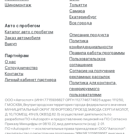
Шиномонтаж
Тольятти
Самара
Екатеринбург
Все города
Авто с пробегом
Каталог авто с пробегом
Описание продукта
Заказ автомобиля
Политика
Выкуп
конфиденциальности
Правила работы программы
Партнёрам
Пользовательское
О нас
соглашение
Сотрудничество
Согласие на получение
Контакты
рекламных рассылок
Личный кабинет партнера
Политика для контента,
генерируемого
пользователями
ООО «Автоспот» (ИНН 7715936827 ОРГН 1127746774825 адрес 111250,
Г.МОСКВА, Внутригородская территория города федерального значения
МУНИЦИПАЛЬНЫЙ ОКРУГ ЛЕФОРТОВО, ПРОЕЗД ЗАВОДА СЕРП И МОЛОТ,
Д. 10, ПОМЕЩ. 41Н/9, ОКВЭД 62.0) осуществляет деятельность по
разработке ПО «Autospot» и предоставлению лицензий на ПО. Согласно
Приказу Минцифры от 08.10.22, вид деятельности (код): 2.01.
ПО «Autospot» — исключительные права принадлежат ООО "Автоспот":
свидетельство о регистрации программы ЭВМ № 2018618687, внесена в