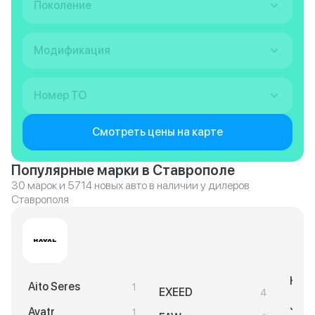
Поколение
Модификация
Номер ТО
Смотреть цены на карте
Популярные марки в Ставрополе
30 марок и 5714 новых авто в наличии у дилеров
Ставрополя
Hyun
Aito Seres
1
EXEED
4
JAC
Avatr
1