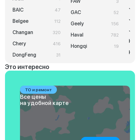
FAW
3
Jaec
BAIC
47
GAC
52
Jela
Belgee
112
Geely
156
Jeto
Changan
320
Haval
782
KGM
Chery
416
Hongqi
19
KIA
DongFeng
31
Это интересно
ТО и ремонт
Все цены
на удобной карте