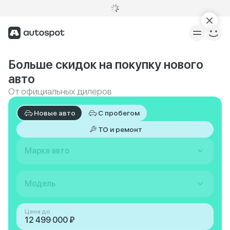
Больше скидок на покупку нового
авто
От официальных дилеров
Новые авто
С пробегом
ТО и ремонт
Марка авто
Модель
Цена до